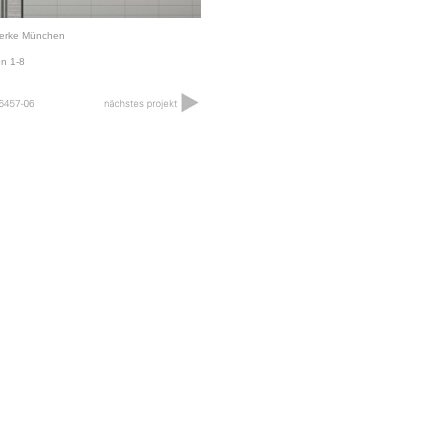
werke München
n 1-8